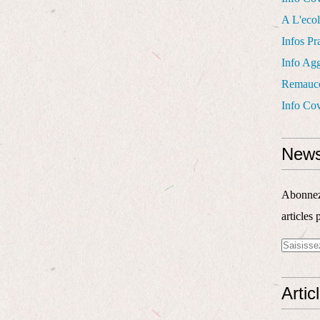
A L'eco
Infos Pr
Info Ag
Remauco
Info Cov
News
Abonnez-
articles 
Artic