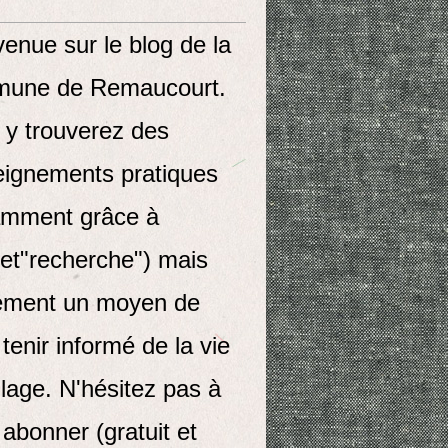
enue sur le blog de la
une de Remaucourt.
 y trouverez des
eignements pratiques
amment grâce à
let"recherche") mais
ement un moyen de
tenir informé de la vie
llage. N'hésitez pas à
abonner (gratuit et