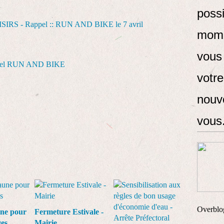
possi
mome
vous
ppel RUN AND BIKE
votr
nouve
vous
Overblo
une pour
Fermeture Estivale -
ges
Mairie