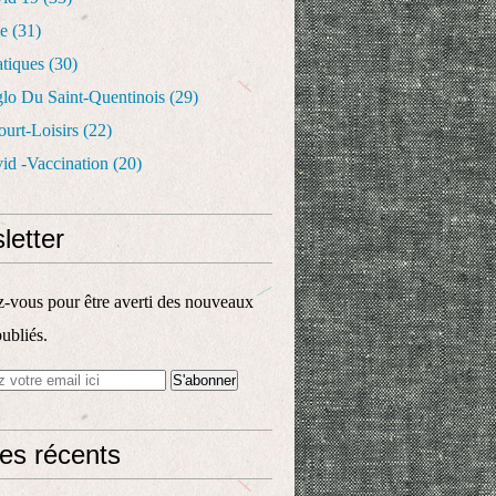
le
(31)
atiques
(30)
glo Du Saint-Quentinois
(29)
urt-Loisirs
(22)
id -vaccination
(20)
letter
vous pour être averti des nouveaux
publiés.
les récents