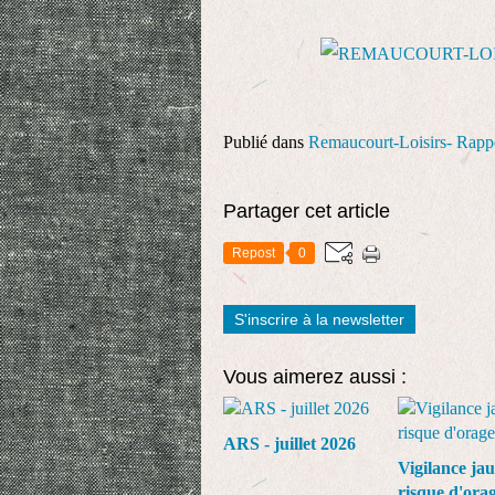
Publié dans
Remaucourt-Loisirs- Ra
Partager cet article
Repost
0
S'inscrire à la newsletter
Vous aimerez aussi :
ARS - juillet 2026
Vigilance ja
risque d'ora