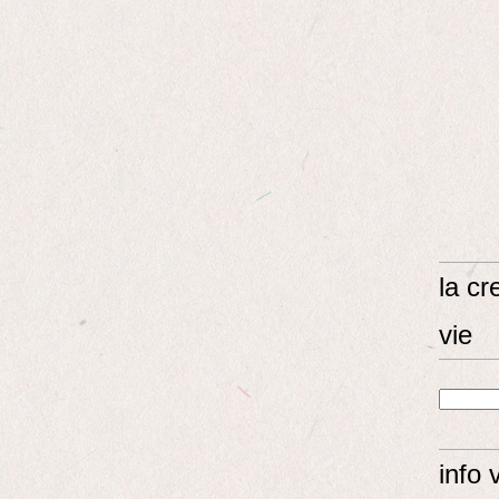
la cr
vie
info 