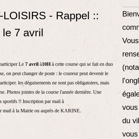
ISIRS - Rappel ::
Bienv
comm
e 7 avril
Vous
rens
 participer Le
7 avril
à
10H
à cette course qui se fait en duo
(not
se, on peut changer de poste : le coureur peut devenir le
l'ong
rticiper. les déguisements ne sont pas obligatoires, mais
rse. Photos jointes de la course l'année dernière. Une
égal
s sportifs !! Inscription par mail à
vous 
r mail à la Mairie ou auprès de KARINE.
du vi
vous 