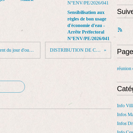
Suiv
Sensibilisation aux
règles de bon usage
d'économie d'eau -
Arrête Préfectoral
N°ENV/PE/2026/041
Exceptionnellement ! Remplacement du jour d'ouverture de la mairie les 28 et 29/03/2024
DISTRIBUTION DE COMPOSTEURS 2024
Page
réunion 
Caté
Info Vil
Infos Ma
Infos Di
Info Co