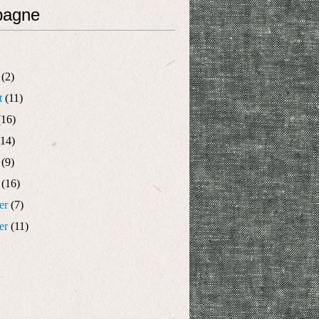
pagne
(2)
t
(11)
16)
14)
(9)
(16)
er
(7)
er
(11)