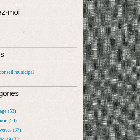
ez-moi
s
conseil municipal
gories
lage
(53)
irie
(50)
verses
(37)
vid 19
(33)