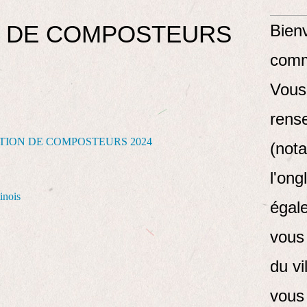
N DE COMPOSTEURS
Bienv
comm
Vous
rens
(not
l'ong
inois
égal
vous 
du vi
vous 