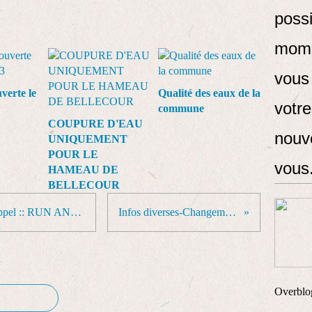
possi
mome
vous
verte le
Qualité des eaux de la
votr
commune
COUPURE D'EAU
nouve
UNIQUEMENT
POUR LE
vous
HAMEAU DE
BELLECOUR
REMAUCOURT-LOISIRS - Rappel :: RUN AND BIKE le 7 avril
Infos diverses-Changement d'heure
Overblo