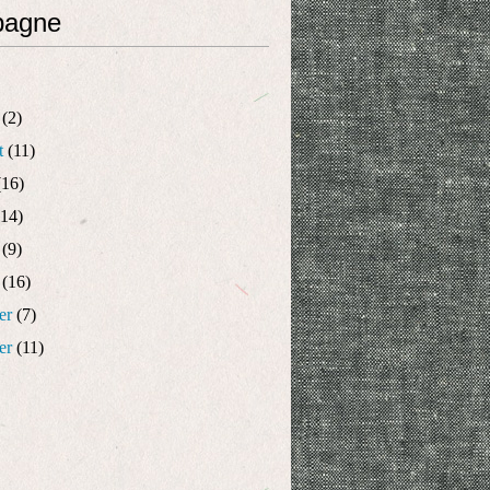
pagne
(2)
t
(11)
16)
14)
(9)
(16)
er
(7)
er
(11)