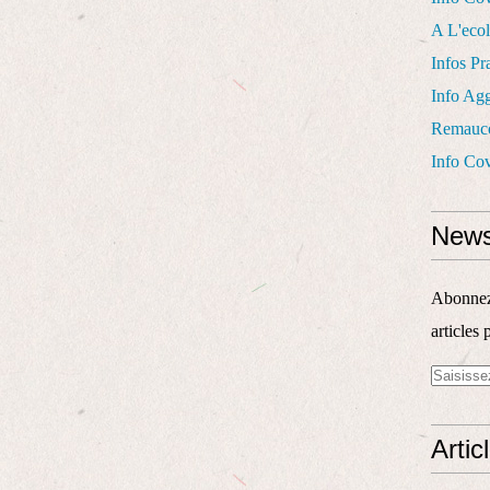
A L'eco
Infos Pr
Info Ag
Remauco
Info Cov
News
Abonnez-
articles 
Artic