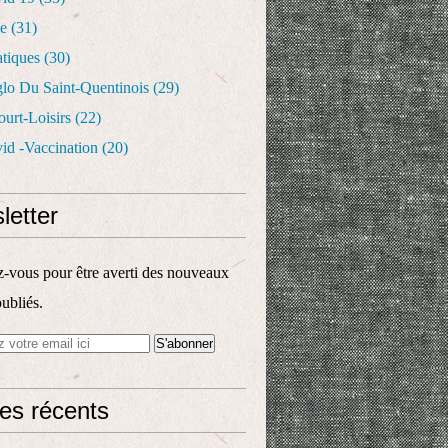
le
(31)
atiques
(30)
glo Du Saint-Quentinois
(29)
urt-Loisirs
(22)
id -vaccination
(20)
letter
vous pour être averti des nouveaux
publiés.
les récents