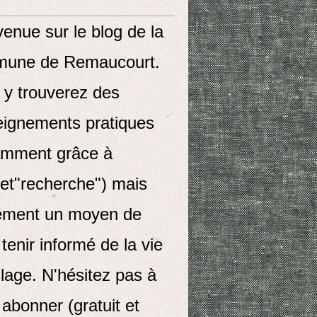
enue sur le blog de la
une de Remaucourt.
 y trouverez des
eignements pratiques
amment grâce à
let"recherche") mais
ement un moyen de
tenir informé de la vie
llage. N'hésitez pas à
abonner (gratuit et