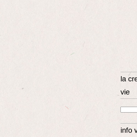
la cr
vie
info 