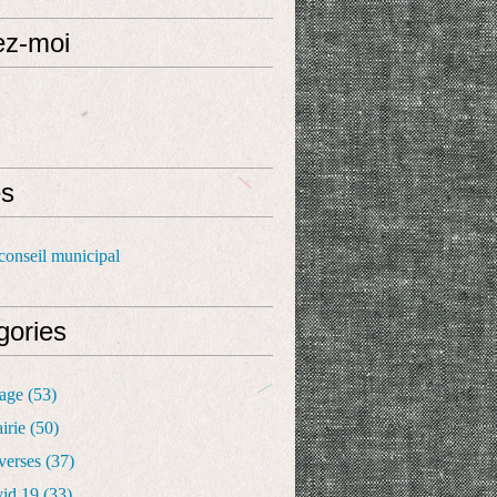
ez-moi
s
conseil municipal
gories
lage
(53)
irie
(50)
verses
(37)
vid 19
(33)