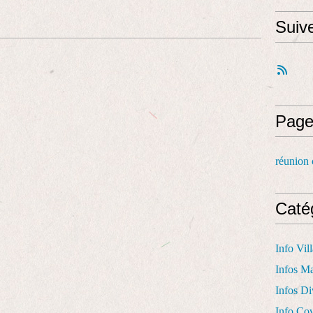
Suiv
Page
réunion 
Caté
Info Vil
Infos Ma
Infos Di
Info Co