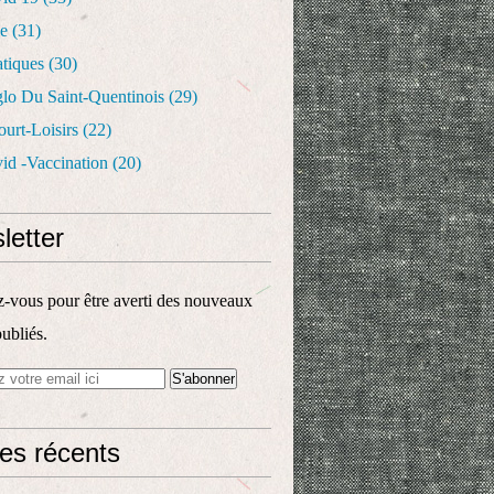
le
(31)
atiques
(30)
glo Du Saint-Quentinois
(29)
urt-Loisirs
(22)
id -vaccination
(20)
letter
vous pour être averti des nouveaux
publiés.
les récents