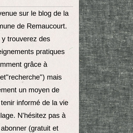
enue sur le blog de la
une de Remaucourt.
 y trouverez des
eignements pratiques
amment grâce à
let"recherche") mais
ement un moyen de
tenir informé de la vie
llage. N'hésitez pas à
abonner (gratuit et