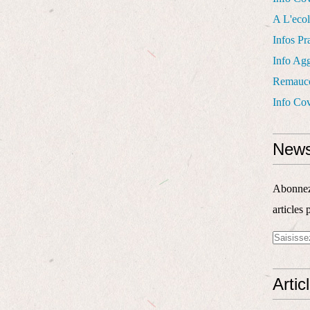
A L'eco
Infos Pr
Info Ag
Remauco
Info Cov
News
Abonnez-
articles 
Artic