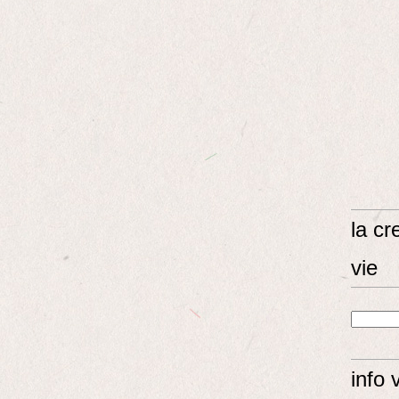
la cr
vie
info 