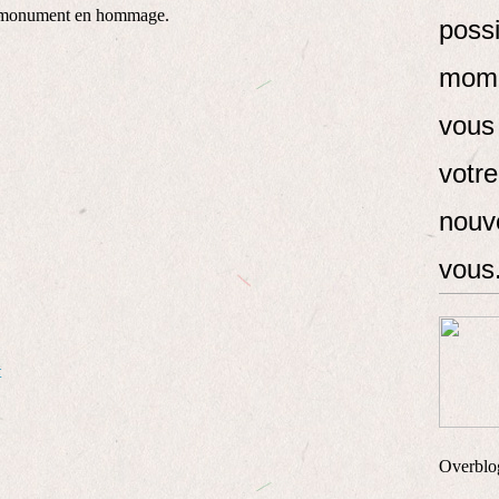
u monument en hommage.
possi
mome
vous
votr
nouve
vous
t
Overblo