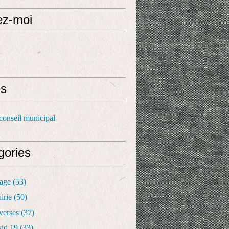
ez-moi
s
conseil municipal
gories
lage
(53)
irie
(50)
verses
(37)
vid 19
(33)