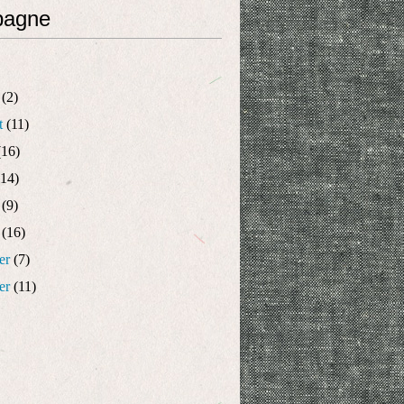
pagne
(2)
t
(11)
16)
14)
(9)
(16)
er
(7)
er
(11)