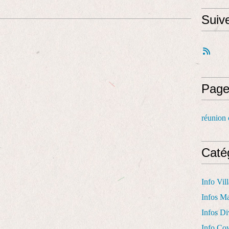
Suiv
Page
réunion 
Caté
Info Vil
Infos Ma
Infos Di
Info Co