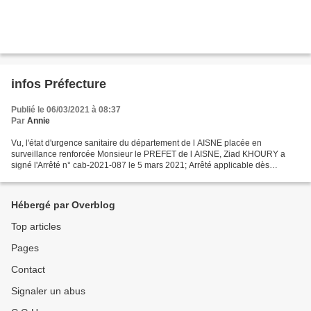
infos Préfecture
Publié le 06/03/2021 à 08:37
Par
Annie
Vu, l'état d'urgence sanitaire du département de l AISNE placée en
surveillance renforcée Monsieur le PREFET de l AISNE, Ziad KHOURY a
signé l'Arrêté n° cab-2021-087 le 5 mars 2021; Arrêté applicable dès
aujourd'hui (06-03-2021) 1- Dans toutes les communes...
Hébergé par Overblog
Top articles
Pages
Contact
Signaler un abus