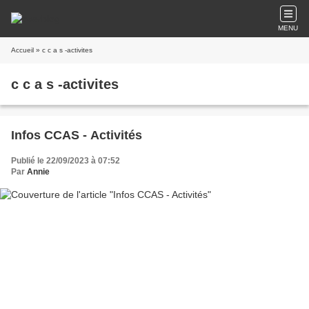
MENU
Accueil
» c c a s -activites
c c a s -activites
Infos CCAS - Activités
Publié le 22/09/2023 à 07:52
Par
Annie